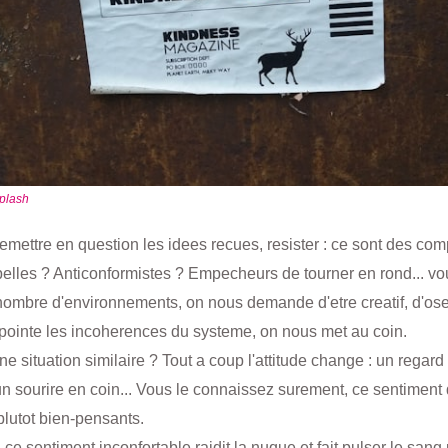
plash
remettre en question les idees recues, resister : ce sont des c
elles ? Anticonformistes ? Empecheurs de tourner en rond... vo
nombre d'environnements, on nous demande d'etre creatif, d'ose
 pointe les incoherences du systeme, on nous met au coin.
 situation similaire ? Tout a coup l'attitude change : un regard 
un sourire en coin... Vous le connaissez surement, ce sentiment 
 plutot bien-pensants.
e sentiment inconfortable raidit la nuque et fait pulser le sang